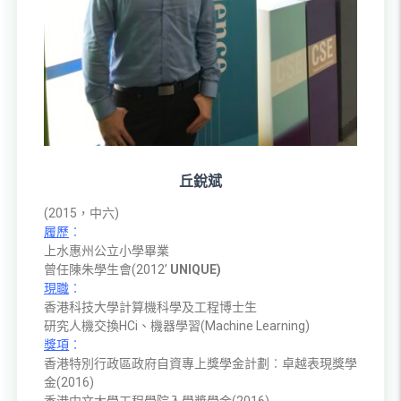
丘銳斌
(2015，中六)
履歷
︰
上水惠州公立小學畢業
曾任陳朱學生會(2012’
UNIQUE
)
現職
︰
香港科技大學計算機科學及工程博士生
研究人機交換HCi、機器學習(Machine Learning)
獎項
︰
香港特別行政區政府自資專上獎學金計劃︰卓越表現獎學
金(2016)
香港中文大學工程學院入學獎學金(2016)