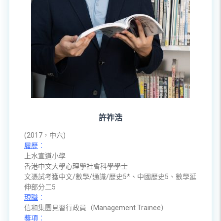
許祚浩
(2017，中六)
履歷
︰
上水宣道小學
香港中文大學心理學社會科學學士
文憑試考獲中文/數學/通識/歷史5*、中國歷史5、數學延
伸部分二5
現職
︰
信和集團見習行政員（Management Trainee）
獎項
︰