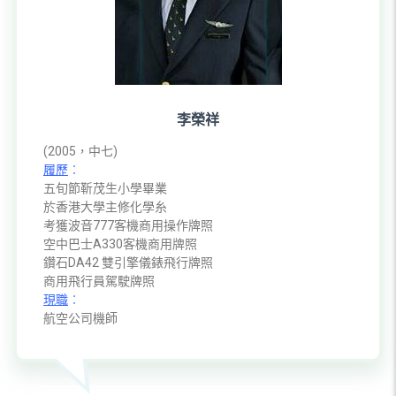
李榮祥
(2005，中七)
履歷
︰
五旬節靳茂生小學畢業
於香港大學主修化學糸
考獲波音777客機商用操作牌照
空中巴士A330客機商用牌照
鑽石DA42 雙引擎儀錶飛行牌照
商用飛行員駕駛牌照
現職
︰
航空公司機師