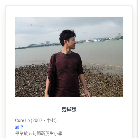
勞綽謙
Core Lo (2007，中七)
履歷
︰
畢業於五旬節靳茂生小學