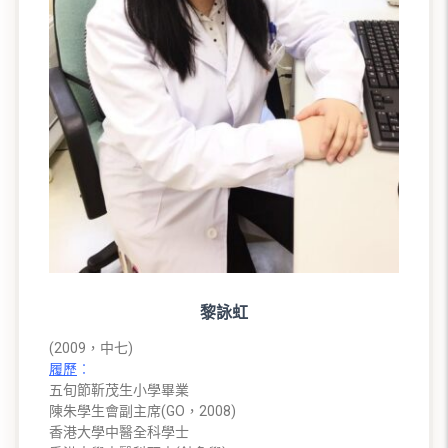
黎詠虹
(2009，中七)
履歷
︰
五旬節靳茂生小學畢業
陳朱學生會副主席(GO，2008)
香港大學中醫全科學士