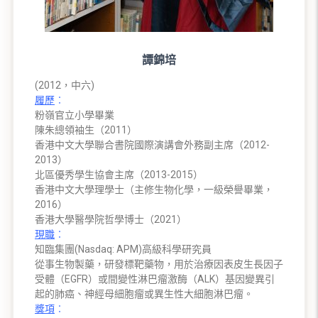
譚錦培
(2012，中六)
履歷
︰
粉嶺官立小學畢業
陳朱總領袖生（2011）
香港中文大學聯合書院國際演講會外務副主席（2012-
2013）
北區優秀學生協會主席（2013-2015）
香港中文大學理學士（主修生物化學，一級榮譽畢業，
2016）
香港大學醫學院哲學博士（2021）
現職
︰
知臨集團(Nasdaq: APM)高級科學研究員
從事生物製藥，研發標靶藥物，用於治療因表皮生長因子
受體（EGFR）或間變性淋巴瘤激酶（ALK）基因變異引
起的肺癌、神經母細胞瘤或異生性大細胞淋巴瘤。
獎項
︰