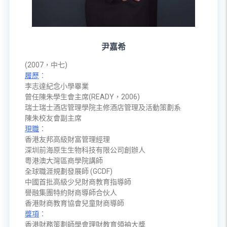
尹嘉希
(2007，中七)
履歷
︰
李志達紀念小學畢業
曾任陳朱學生會主席(READY，2006)
瑞士瑞士酒店管理學院主修酒店管理及活動策劃系
陳朱校友會副主席
現職
︰
香港友邦高級財富管理經理
深圳前海原生生物科技有限公司創辦人
粵港澳大灣區商學院講師
全球職涯規劃發展師 (GCDF)
中國首批高級少兒財商教育指導師
譽融集團特約財商導師合伙人
香港財商教育協會兒童財商導師
獎項
︰
香港財務策劃師學會理財教育領袖大獎