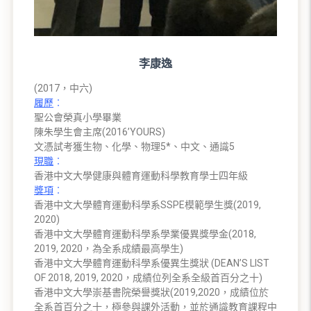
李康逸
(2017，中六)
履歷
︰
聖公會榮真小學畢業
陳朱學生會主席(2016’YOURS)
文憑試考獲生物、化學、物理5*、中文、通識5
現職
︰
香港中文大學健康與體育運動科學教育學士四年級
獎項
︰
香港中文大學體育運動科學系SSPE模範學生獎(2019,
2020)
香港中文大學體育運動科學系學業優異獎學金(2018,
2019, 2020，為全系成績最高學生)
香港中文大學體育運動科學系優異生獎狀 (DEAN’S LIST
OF 2018, 2019, 2020，成績位列全系全級首百分之十)
香港中文大學崇基書院榮譽獎狀(2019,2020，成績位於
全系首百分之十，極參與課外活動，並於通識教育課程中