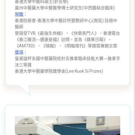
香港大學中醫科碩士(針灸學)
廣州中醫藥大學中醫醫學博士研究生(中西醫結合臨床)
現職
︰
香港防癆會-香港大學中醫診所暨教研中心(南區) 註冊中
醫師
曾接受TVB《最強生命線》、《快樂長門人》、香港電台
《香江暖流―健康是福》訪問，並為《蘋果日報》、
《AM730》、《晴報》、《明報周刊》等撰寫專題文章
獎項
：
皇甫謐杯全國中醫藥院校針灸推拿臨床技能大賽―推拿手
法三等獎
香港大學中醫藥學院獎學金(Lee Kuok Si Prizes)