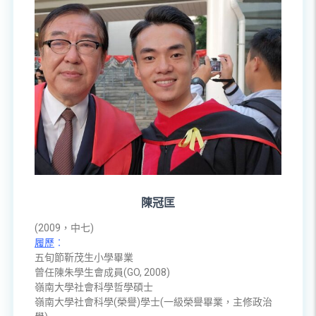
陳冠匡
(2009，中七)
履歷
︰
五旬節靳茂生小學畢業
曾任陳朱學生會成員(GO, 2008)
嶺南大學社會科學哲學碩士
嶺南大學社會科學(榮譽)學士(一級榮譽畢業，主修政治