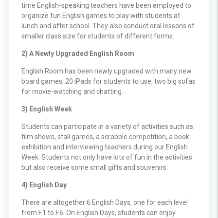
time English-speaking teachers have been employed to
organize fun English games to play with students at
lunch and after school. They also conduct oral lessons of
smaller class size for students of different forms.
2) A Newly Upgraded English Room
English Room has been newly upgraded with many new
board games, 20 iPads for students to use, two big sofas
for movie-watching and chatting.
3) English Week
Students can participate in a variety of activities such as
film shows, stall games, a scrabble competition, a book
exhibition and interviewing teachers during our English
Week. Students not only have lots of fun in the activities
but also receive some small gifts and souvenirs.
4) English Day
There are altogether 6 English Days, one for each level
from F.1 to F.6. On English Days, students can enjoy