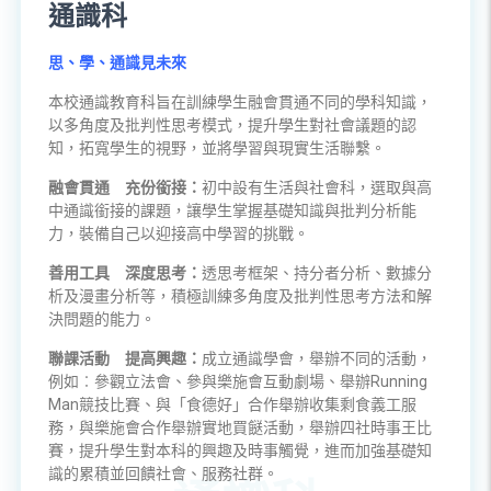
通識科
思、學、通識見未來
本校通識教育科旨在訓練學生融會貫通不同的學科知識，
以多角度及批判性思考模式，提升學生對社會議題的認
知，拓寬學生的視野，並將學習與現實生活聯繫。
融會貫通 充份銜接：
初中設有生活與社會科，選取與高
中通識銜接的課題，讓學生掌握基礎知識與批判分析能
力，裝備自己以迎接高中學習的挑戰。
善用工具 深度思考：
透思考框架、持分者分析、數據分
析及漫畫分析等，積極訓練多角度及批判性思考方法和解
決問題的能力。
聯課活動 提高興趣：
成立通識學會，舉辦不同的活動，
例如︰參觀立法會、參與樂施會互動劇場、舉辦Running
Man競技比賽、與「食德好」合作舉辦收集剩食義工服
務，與樂施會合作舉辦實地買餸活動，舉辦四社時事王比
賽，提升學生對本科的興趣及時事觸覺，進而加強基礎知
識的累積並回饋社會、服務社群。