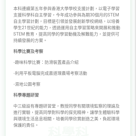
本科連續第五年參與香港大學學校支援計劃，以電子學習
支援科學科自主學習，今年成功參與為期30個月的STEM
自主學習計劃，目標是引領並發展創新學校網絡，以培養
學生21世紀的能力，透過運用自主學習策略來開展和推動
STEM 教育，提高同學的學習動機及解難能力，並提供可
持續發展的方案。
科學
比賽及考察
-趣味科學比賽：防滑裝置產品介紹
-利用平板電腦完成嘉道理農場考察活動
-濕地公園考察
科學專題研習
中三級設有專題研習堂，教授同學有關環境監察的理論及
進行實驗，提高同學對科學的探究精神，讓學生體驗科學
與環境生活息息相關，培養同學欣賞創造之美，負起環境
保護的責任。