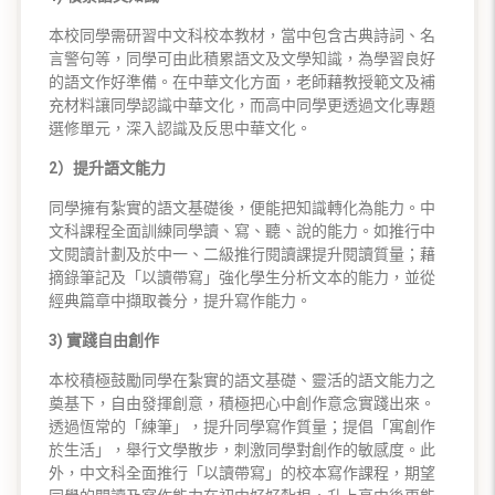
本校同學需研習中文科校本教材，當中包含古典詩詞、名
言警句等，同學可由此積累語文及文學知識，為學習良好
的語文作好準備。在中華文化方面，老師藉教授範文及補
充材料讓同學認識中華文化，而高中同學更透過文化專題
選修單元，深入認識及反思中華文化。
2）提升
語文能力
同學擁有紮實的語文基礎後，便能把知識轉化為能力。中
文科課程全面訓練同學讀、寫、聽、說的能力。如推行中
文閱讀計劃及於中一、二級推行閱讀課提升閱讀質量；藉
摘錄筆記及「以讀帶寫」強化學生分析文本的能力，並從
經典篇章中擷取養分，提升寫作能力。
3) 實踐自由創作
本校積極鼓勵同學在紮實的語文基礎、靈活的語文能力之
奠基下，自由發揮創意，積極把心中創作意念實踐出來。
透過恆常的「練筆」，提升同學寫作質量；提倡「寓創作
於生活」，舉行文學散步，刺激同學對創作的敏感度。此
外，中文科全面推行「以讀帶寫」的校本寫作課程，期望